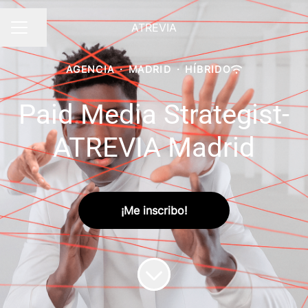
ATREVIA
Compartir página
MENÚ DE EMPLEO
AGENCIA
·
MADRID
·
HÍBRIDO
Paid Media Strategist-
ATREVIA Madrid
¡Me inscribo!