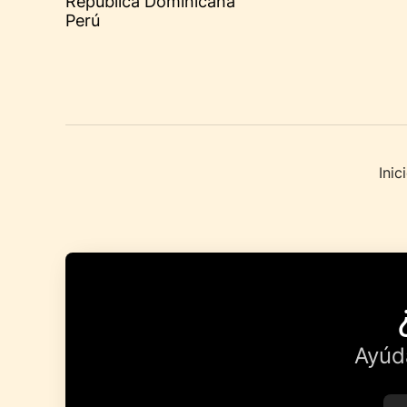
República Dominicana
Perú
Ini
Ayúd