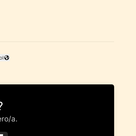
ol
ar idioma
?
ro/a.