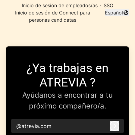
Inicio de sesión de empleados/as
·
SSO
Inicio de sesión de Connect para
·
Español
Cambiar idi
personas candidatas
¿Ya trabajas en
ATREVIA ?
Ayúdanos a encontrar a tu
próximo compañero/a.
@atrevia.com
Iniciar 