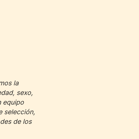
amos la
edad, sexo,
n equipo
e selección,
des de los