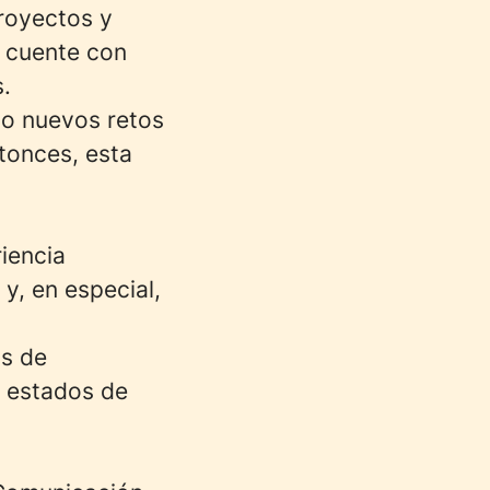
proyectos y
e cuente con
s.
do nuevos retos
tonces, esta
iencia
y, en especial,
as de
e estados de