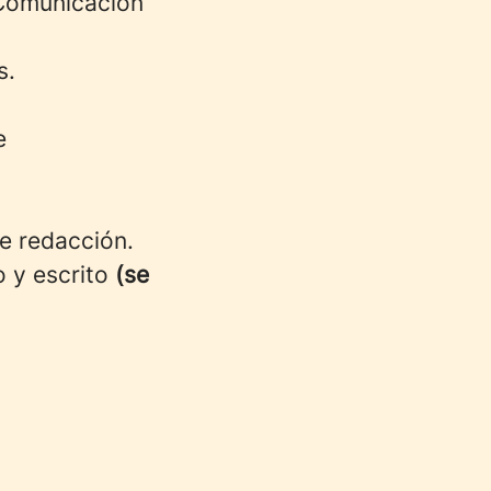
 Comunicación
s.
e
de redacción.
o y escrito
(se