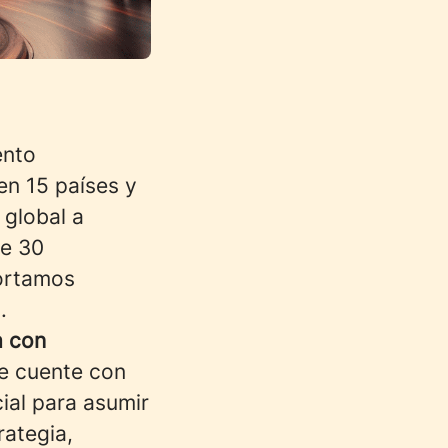
ento
en 15 países y
 global a
de 30
portamos
.
a con
ue cuente con
ial para asumir
rategia,