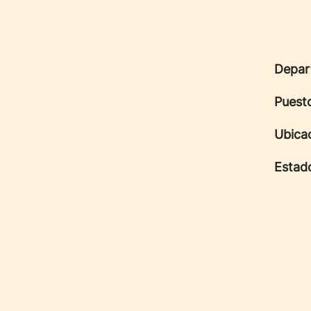
Depar
Puest
Ubica
Estad