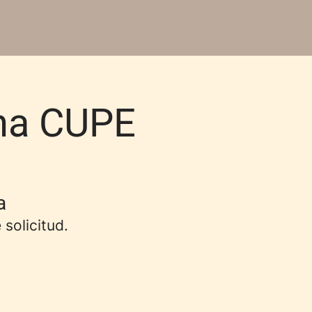
na CUPE
a
 solicitud.