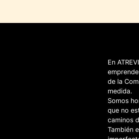
En ATREVIA
emprended
de la Comu
medida.
Somos hon
que no es
caminos d
También e