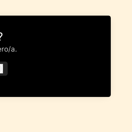
?
ro/a.
Iniciar sesión