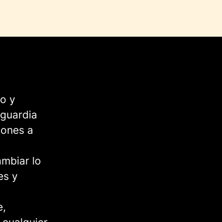
to y
nguardia
iones a
mbiar lo
es y
e,